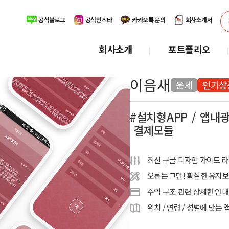
공식블로그
공식인스타
카카오톡 문의
회사소개서
회사소개
포트폴리오
이음새
운세
인기상
설치형APP
앱내
결제모듈
최신 구글 디자인 가이드 라
오류는 그만! 확실한 유지
수익 구조 관련 상세한 안내
위치 / 연령 / 성별에 맞는 