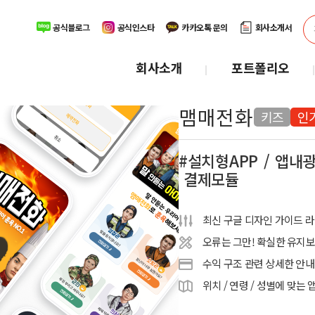
공식블로그
공식인스타
카카오톡 문의
회사소개서
회사소개
포트폴리오
맴매전화
키즈
인
설치형APP
앱내
결제모듈
최신 구글 디자인 가이드 라
오류는 그만! 확실한 유지
수익 구조 관련 상세한 안내
위치 / 연령 / 성별에 맞는 